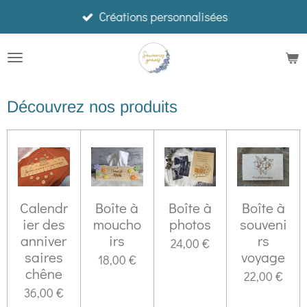
Créations personnalisées
Passer
au
contenu
principal
Découvrez nos produits
Calendr
Boîte à
Boîte à
Boîte à
ier des
moucho
photos
souveni
anniver
irs
rs
24,00 €
saires
voyage
18,00 €
chêne
22,00 €
36,00 €