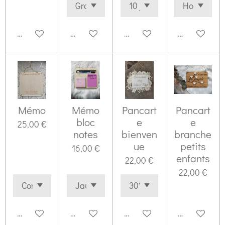
M'avertir si disponible
Voir les détails
Voir les détails
Voir les déta
Mémo
Mémo
Pancart
Pancart
bloc
e
e
25,00 €
notes
bienven
branche
ue
petits
16,00 €
enfants
22,00 €
22,00 €
Voir les détails
Voir les détails
Voir les détails
Voir les déta