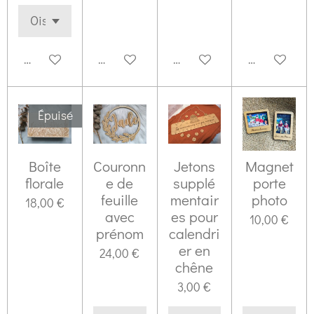
Voir les détails
Voir les détails
Ajouter au panier
Ajouter au p
Épuisé
Boîte
Couronn
Jetons
Magnet
florale
e de
supplé
porte
feuille
mentair
photo
18,00 €
avec
es pour
10,00 €
prénom
calendri
er en
24,00 €
chêne
3,00 €