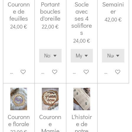
Couronn
Portant
Socle
Semaini
e de
boucles
avec
er
feuilles
d'oreille
ses 4
42,00 €
soliflore
24,00 €
22,00 €
s
24,00 €
Ajouter au panier
M'avertir si disponible
Voir les détails
Voir les déta
Couronn
Couronn
L'histoir
e florale
e
e de
Mamie
notre