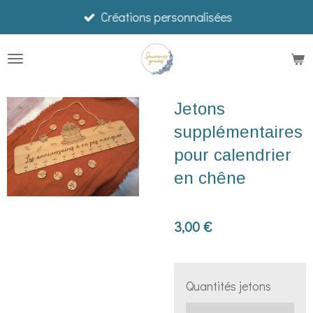
Créations personnalisées
Passer
au
contenu
principal
Jetons
supplémentaires
pour calendrier
en chêne
3,00 €
Quantités jetons