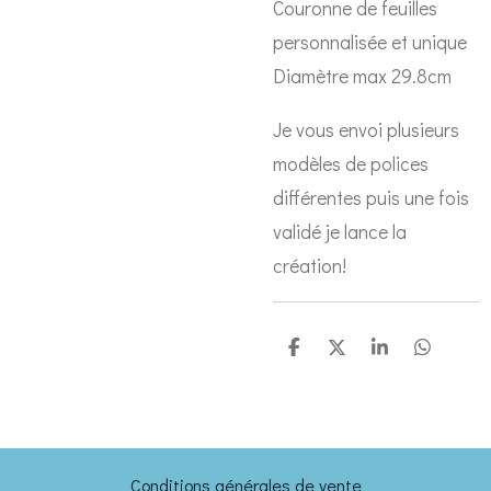
Couronne de feuilles
personnalisée et unique
Diamètre max 29.8cm
Je vous envoi plusieurs
modèles de polices
différentes puis une fois
validé je lance la
création!
P
P
P
P
a
a
a
a
r
r
r
r
t
t
t
t
a
a
a
a
g
g
g
g
e
e
e
e
Conditions générales de vente