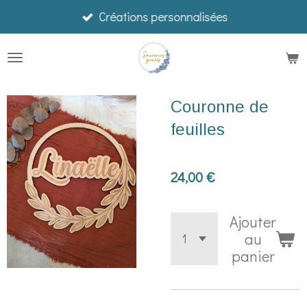
Créations personnalisées
Passer
au
contenu
principal
Couronne de
feuilles
24,00 €
Ajouter
au
panier