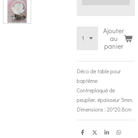
Ajouter
au
panier
Déco de table pour
baptême
Contreplaqué de
peuplier, épaisseur 5mm.
Dimensions : 20*20.8cm
P
P
P
P