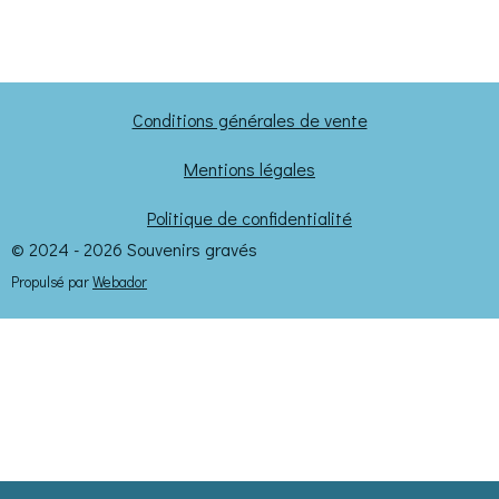
a
a
a
a
r
r
r
r
t
t
t
t
a
a
a
a
g
g
g
g
e
e
e
e
Conditions générales de vente
r
r
r
r
Mentions légales
Politique de confidentialité
© 2024 - 2026 Souvenirs gravés
Propulsé par
Webador