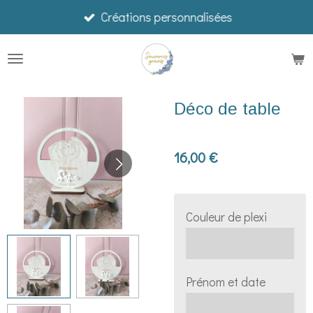
Créations personnalisées
Passer
au
contenu
principal
Déco de table
16,00 €
Couleur de plexi
Prénom et date