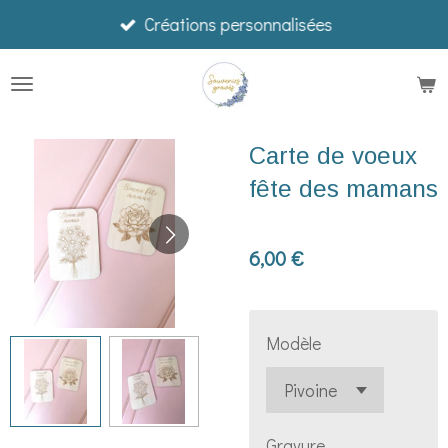
Créations personnalisées
Passer
au
contenu
principal
Carte de voeux
fête des mamans
6,00 €
Modèle
Gravure