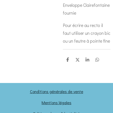
Enveloppe Clairefontaine
fournie
Pour écrire au recto il
faut utiliser un crayon bic
ou un feutre à pointe fine
P
P
P
P
a
a
a
a
r
r
r
r
t
t
t
t
a
a
a
a
g
g
g
g
e
e
e
e
Conditions générales de vente
r
r
r
r
Mentions légales