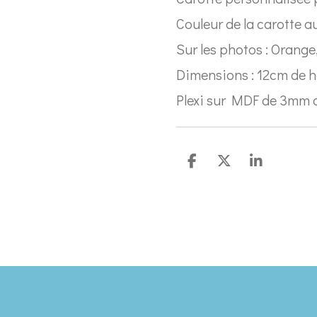
Couleur de la carotte a
Sur les photos : Orange
Dimensions : 12cm de 
Plexi sur MDF de 3mm 
P
P
P
a
a
a
r
r
r
t
t
t
a
a
a
g
g
g
e
e
e
r
r
r