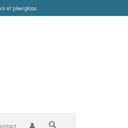
is et plexiglass
ontact