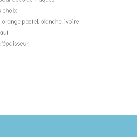
u choix
, orange pastel, blanche, ivoire
haut
d'épaisseur