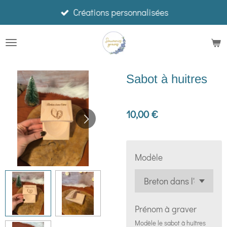
Créations personnalisées
Passer
au
contenu
principal
Sabot à huitres
10,00 €
Modèle
Prénom à graver
Modèle le sabot à huîtres