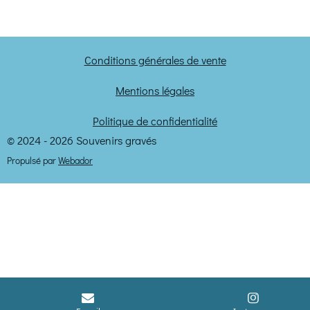
r
r
r
r
t
t
t
t
a
a
a
a
g
g
g
g
e
e
e
e
Conditions générales de vente
r
r
r
r
Mentions légales
Politique de confidentialité
© 2024 - 2026 Souvenirs gravés
Propulsé par
Webador