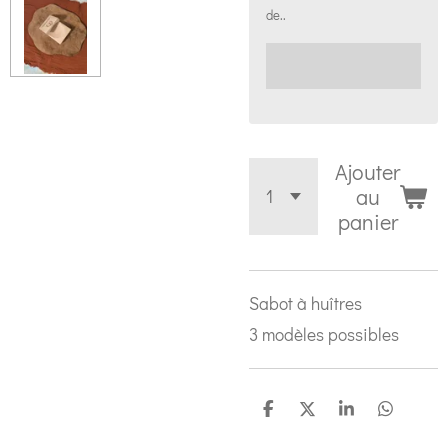
de..
Ajouter
au
panier
Sabot à huîtres
3 modèles possibles
P
P
P
P
a
a
a
a