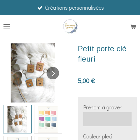
Créations personnalisées
Passer
au
contenu
principal
Petit porte clé
fleuri
5,00 €
Prénom à graver
Couleur plexi