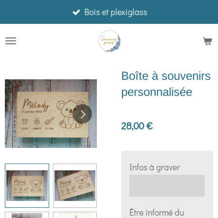
Bois et plexiglass
Passer
au
contenu
principal
Boîte à souvenirs
personnalisée
28,00 €
Infos à graver
Être informé du